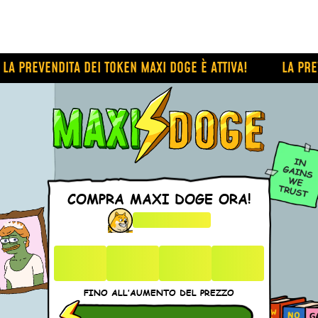
A PREVENDITA DEI TOKEN MAXI DOGE È ATTIVA!
LA PREVE
COMPRA MAXI DOGE ORA!
1 $MAXI = $
0
0
0
0
GIORNI
ORE
MINUTI
SECONDI
FINO ALL’AUMENTO DEL PREZZO