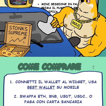
MINI SESSIONE IN PALESTRA –
PRIMA IL PUMP, POI SI
PIANIFICA
AUDIT DELLO SMART CONTRACT
(NIENTE SALTI ALLA GIORNATA
SICUREZZA)
MASSIMO
COME COMPRARE
1. CONNETTI IL WALLET AL WIDGET, USA
BEST WALLET
SU MOBILE
2. SWAPPA ETH, BNB, USDT, USDC… O
PAGA CON CARTA BANCARIA